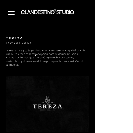
TEREZA
/ CONCEPT DESIGN
Tereza, un mágico lugar donde tomar un buen trago y disfrutar de
una buena cena es la mejor opción para cualquier situación.
Hicimos un homenaje a "Tereza", replicando sus recetas,
costumbres y decoración del proyecto para honrarla a 6 años de
su muerte.