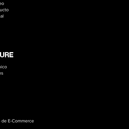
eo
ducto
al
URE
nico
es
jo de E-Commerce