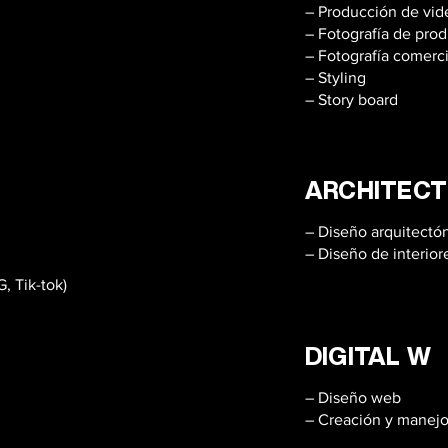
– Producción de vid
– Fotografía de pro
– Fotografía comerci
– Styling
– Story board
– Editorial
ARCHITECT
– Diseño arquitectó
– Diseño de interior
, Tik-tok)
– Editorial
DIGITAL W
– Diseño web
– Creación y mane