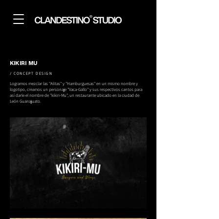
KIKIRI MU
/ CONCEPT DESIGN
Logramos mezclar las "Alitas" y "Hamburguesas" en un mismo nombre y
logotipo, creamos un personaje "Vaca-Gallo" y sus respectivos cantos para
así darle el nombre de "kikiri-Mu", un restaurante ubicado en la ciudad de
León Guanajuato.