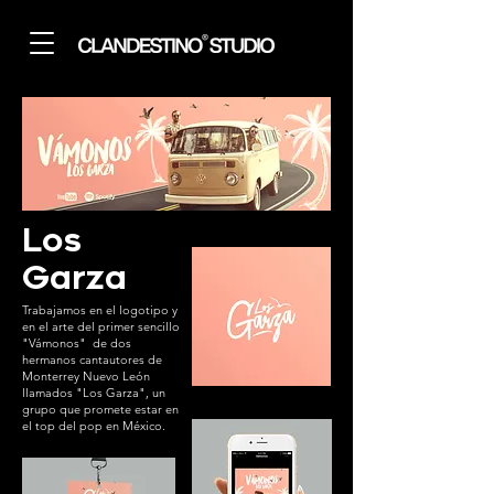
Los
Garza
Trabajamos en el logotipo y
en el arte del primer sencillo
"Vámonos" de dos
hermanos cantautores de
Monterrey Nuevo León
llamados "Los Garza", un
grupo que promete estar en
el top del pop en México.