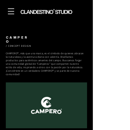
CAMPER
O
/ CONCEPT DESIGN
CAMPERO®, más que una marca, es el símbolo de quienes abrazan
la naturaleza y la aventura diaria con valentía. Diseñamos
productos para auténticos amantes del campo. Buscamos forjar
una comunidad global de "Camperos" que comparten nuestro
estilo de vida, inspirando a otros con la pasión por la naturaleza.
¡Conviértete en un verdadero CAMPERO® y se parte de nuestra
comunidad!